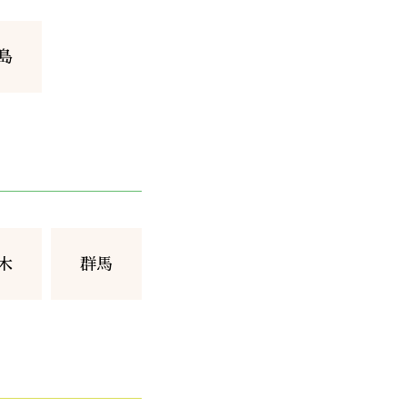
島
木
群馬