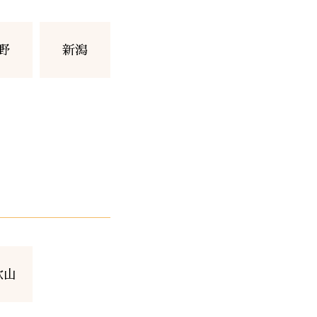
野
新潟
歌山