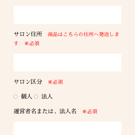
取扱を停止できるものとする。
（契約期間及び解約）
第１１条 本契約の有効期間は本契約締結日
サロン住所
商品はこちらの住所へ発送しま
から 1 年間とする。ただし、期間満了の 1
ヶ月前までに甲乙 丙いずれからも、他の全
す
※必須
ての当事者に対する書面による別段の意思
表示がない場合には、同一条 件にて更に 1
年間延長されるものとし、それ以後も同様
とする。
サロン区分
※必須
2. 甲、乙及び丙は期間満了の 1 ヶ月前まで
に他の全ての当事者に書面で通知すること
個人
法人
により、本 契約を解除することができるも
のとする。
運営者名または、法人名
※必須
（合意管轄）
第１２条 甲、乙及び丙は、本契約に関し裁