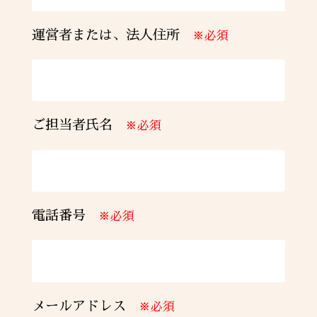
判上の紛争が生じたときは、旭川地方裁判
運営者または、法人住所
所を専属的合意管 轄裁判所とすることに合
※必須
意する。
（協議事項）
第１３条 本契約に定めのない事項又は本契
ご担当者氏名
※必須
約の解釈について疑義が生じたときは、
甲、乙及び丙は誠意 をもって協議解決をす
る。
電話番号
※必須
メールアドレス
※必須