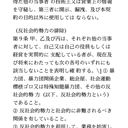
得た他の当事者 の技術上又は営業上の情報
を守秘し、第三者に開示、漏洩、及び本契
約の目的以外に使用しては ならない。
（反社会的勢力の排除）
第９条 甲、乙及び丙は、それぞれ他の当事
者に対して、自己又は自己の役員もしくは
経営を実質的に 支配している者が、現在及
び将来にわたっても次の各号のいずれにも
該当しないことを表明し確 約する。\] ① 暴
力団、暴力団関係企業、総会屋、社会運動
標榜ゴロ又は特殊知能暴力団、その他の反
社会的勢 力（以下、反社会的勢力という）
であること。
② 反社会的勢力と社会的に非難されるべき
関係を有していること。
③ 反社会的勢力を利用して、業務を妨害し