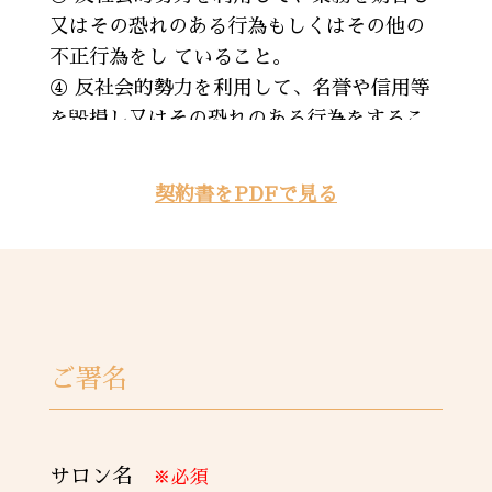
又はその恐れのある行為もしくはその他の
不正行為をし ていること。
④ 反社会的勢力を利用して、名誉や信用等
を毀損し又はその恐れのある行為をするこ
と。
⑤ 反社会的勢力を利用して詐術、暴力行為
契約書をPDFで見る
もしくは脅迫的言辞を用いること。
⑥ 自らが反社会的勢力である旨を伝え又は
関係団体もしくは関係者が反社会的勢力で
ある旨を伝え ること。
⑦ その他前各号に準ずるものであること。
ご署名
（取扱の中止）
第１０条 丙が本契約の内容に違反した場
合、直ちに本商品の取扱を中止しなければ
サロン名
ならない。また、乙 は丙に対する本商品の
※必須