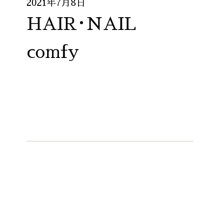
2021年7月8日
HAIR･NAIL
comfy